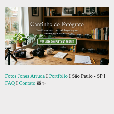
Fotos Jones Arruda
I
Portfólio
I São Paulo - SP I
FAQ
I
Contato
📸✨