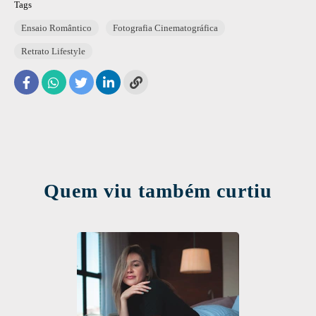
Tags
Ensaio Romântico
Fotografia Cinematográfica
Retrato Lifestyle
Quem viu também curtiu