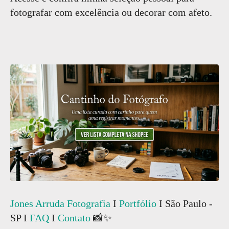
fotografar com excelência ou decorar com afeto.
Jones Arruda Fotografia
I
Portfólio
I São Paulo -
SP I
FAQ
I
Contato
📸✨