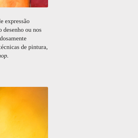
de expressão
o desenho ou nos
dadosamente
 técnicas de pintura,
hop.