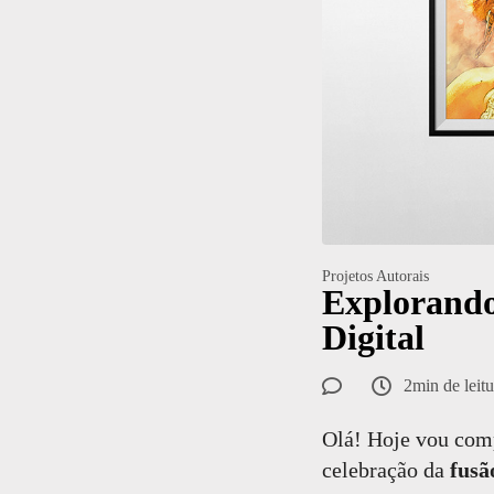
Projetos Autorais
Explorando
Digital
2min de leitu
Olá! Hoje vou comp
celebração da
fusã