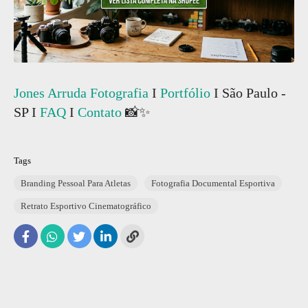
Jones Arruda Fotografia
I
Portfólio
I São Paulo -
SP I
FAQ
I
Contato
📸✨
Tags
Branding Pessoal Para Atletas
Fotografia Documental Esportiva
Retrato Esportivo Cinematográfico