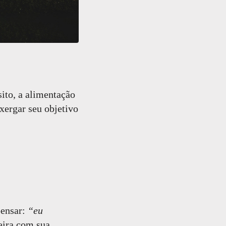
ito, a alimentação
xergar seu objetivo
pensar:
“eu
eira com sua