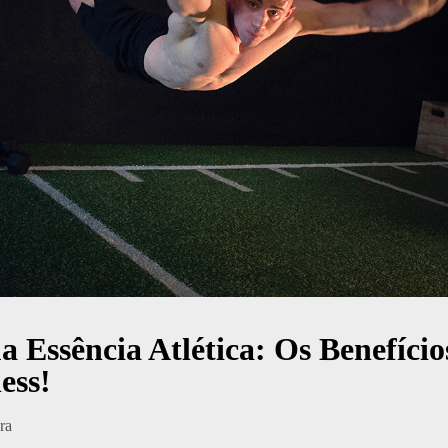
a Essência Atlética: Os Benefíci
ness!
ra