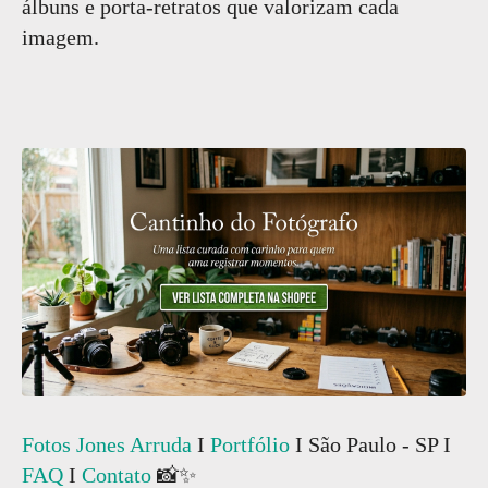
álbuns e porta-retratos que valorizam cada
imagem.
Fotos Jones Arruda
I
Portfólio
I São Paulo - SP I
FAQ
I
Contato
📸✨