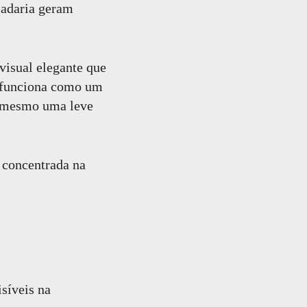
scadaria geram
visual elegante que
l funciona como um
é mesmo uma leve
á concentrada na
síveis na