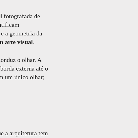
l
fotografada de
ntificam
 e a geometria da
m arte visual
.
onduz o olhar. A
borda externa até o
m um único olhar;
e a arquitetura tem