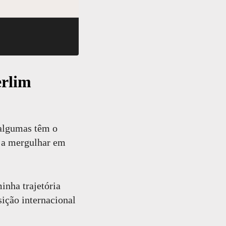
erlim
 algumas têm o
r a mergulhar em
inha trajetória
sição internacional