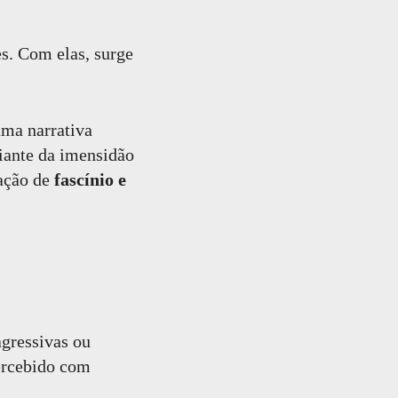
s. Com elas, surge
uma narrativa
Diante da imensidão
sação de
fascínio e
agressivas ou
percebido com