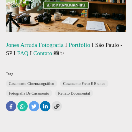
Jones Arruda Fotografia
I
Portfólio
I São Paulo -
SP I
FAQ
I
Contato
📸✨
Tags
Casamento Cinematográfico
Casamento Preto E Branco
Fotografia De Casamento
Retrato Documental